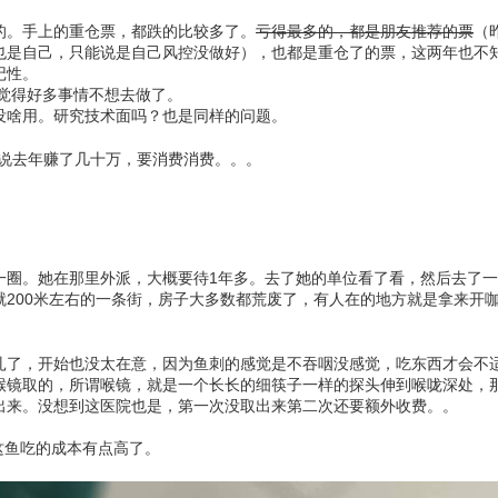
的。手上的重仓票，都跌的比较多了。
亏得最多的，都是朋友推荐的票
（
也是自己，只能说是自己风控没做好），也都是重仓了的票，这两年也不
记性。
时觉得好多事情不想去做了。
没啥用。研究技术面吗？也是同样的问题。
，说去年赚了几十万，要消费消费。。。
一圈。她在那里外派，大概要待1年多。去了她的单位看了看，然后去了
就200米左右的一条街，房子大多数都荒废了，有人在的地方就是拿来开
扎了，开始也没太在意，因为鱼刺的感觉是不吞咽没感觉，吃东西才会不
喉镜取的，所谓喉镜，就是一个长长的细筷子一样的探头伸到喉咙深处，
出来。没想到这医院也是，第一次没取出来第二次还要额外收费。。
，这鱼吃的成本有点高了。