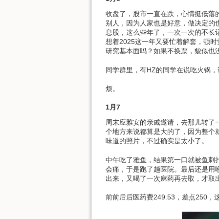
收盘了，股市一直在跌，心情挺低落
别人，因为人家也是好意，做决定的
息股，这么些年了，一次一次的不长
想着2025这一年又要忙着解套，顿
研究基本面吗？如果不换票，貌似也
同学群里，有HZ的同学在说吃火锅
烦。
1月7
周末应雅安的亲戚邀请，去那儿转了
个地方来说都算是大的了，因为整个
味道的照片，不过确实是太小了。
中午吃了雅鱼，结果第一口就被鱼刺
会痛，于是跑了趟医院。最后还是用
出来，又喝了一次麻药再去取，才取
前前后后医药费249.53，差点250