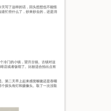
昨天写了这样的话，回头想想也不能怪
知道忙些什么了，炒来炒去的，还是消
一个冷门的小镇，望月古镇。古镇对这
咖啡店或者饭馆了。比较适合拍出点有
适。第二天早上起来感觉喉咙还是吞咽
那个探头有灯和摄像头。取了一次没取