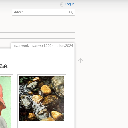
Log In
myartwork:myartwork2024:gallery2024
适的。